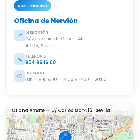
SEDE PRINCIPAL
Oficina de Nervión
DIRECCIÓN
📍
C/ José Luis de Casso, 46
41005, Sevilla
TELÉFONO
📞
954 98 16 00
HORARIO
🕐
Lun – Vie: 9:00 – 14:00 y 17:00 – 20:00
Oficina Amate — C/ Carlos Marx, 16 · Sevilla
📍