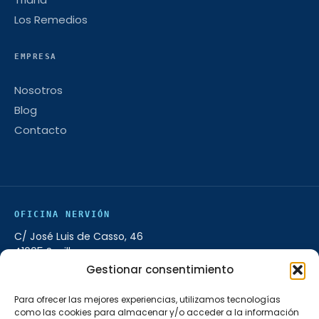
Los Remedios
EMPRESA
Nosotros
Blog
Contacto
OFICINA NERVIÓN
C/ José Luis de Casso, 46
41005 Sevilla
Gestionar consentimiento
954 98 16 00
L–V 9:00–14:00 · 17:00–20:00
Para ofrecer las mejores experiencias, utilizamos tecnologías
como las cookies para almacenar y/o acceder a la información