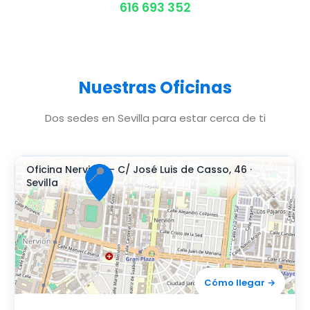
616 693 352
Nuestras Oficinas
Dos sedes en Sevilla para estar cerca de ti
📍
Oficina Nervión — C/ José Luis de Casso, 46 ·
Sevilla
Cómo llegar →
© OSM