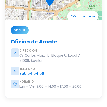
Cómo llegar →
© OSM
OFICINA
Oficina de Amate
DIRECCIÓN
📍
C/ Carlos Marx, 16, Bloque 6, Local A
41006, Sevilla
TELÉFONO
📞
955 54 54 50
HORARIO
🕐
Lun – Vie: 9:00 – 14:00 y 17:00 – 20:00