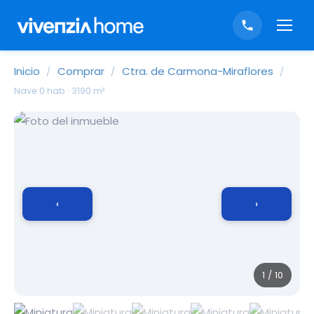
Inicio
Comprar
Ctra. de Carmona-Miraflores
/
/
/
Nave 0 hab · 3190 m²
‹
›
1 / 10