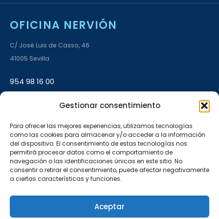
OFICINA NERVIÓN
C/ José Luis de Casso, 46
41005 Sevilla
954 98 16 00
Gestionar consentimiento
L–V 9:00–14:00 · 17:00–20:00
Para ofrecer las mejores experiencias, utilizamos tecnologías
como las cookies para almacenar y/o acceder a la información
OFICINA AMATE
del dispositivo. El consentimiento de estas tecnologías nos
permitirá procesar datos como el comportamiento de
C/ Carlos Marx, 16, Bloque 6, Local A
navegación o las identificaciones únicas en este sitio. No
consentir o retirar el consentimiento, puede afectar negativamente
41006 Sevilla
a ciertas características y funciones.
955 54 54 50
Aceptar
L–V 9:00–14:00 · 17:00–20:00