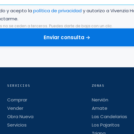
ído y acepto la
política de privacidad
y autorizo a Vivenzia 
actarme.
s no se ceden a terceros. Puedes darte de baja con un clic.
Enviar consulta →
SERVICIOS
ZONAS
Comprar
Nervión
Vender
Amate
Obra Nueva
Las Candelarias
Servicios
Los Pajaritos
Triana