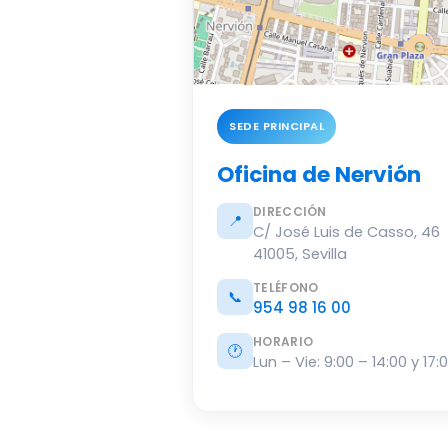
© OSM
SEDE PRINCIPAL
Oficina de Nervión
DIRECCIÓN
📍
C/ José Luis de Casso, 46
41005, Sevilla
TELÉFONO
📞
954 98 16 00
HORARIO
🕐
Lun – Vie: 9:00 – 14:00 y 17: