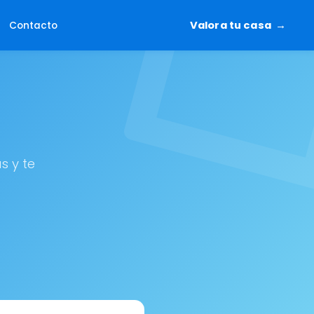
Valora tu casa
Contacto
s y te