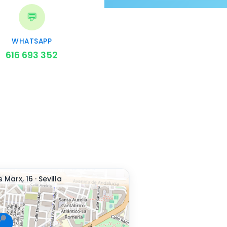
💬
WHATSAPP
616 693 352
Marx, 16 · Sevilla
