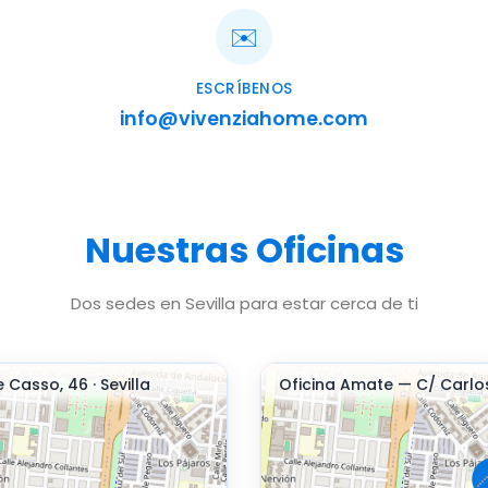
✉️
ESCRÍBENOS
info@vivenziahome.com
Nuestras Oficinas
Dos sedes en Sevilla para estar cerca de ti
 Casso, 46 · Sevilla
Oficina Amate — C/ Carlos 
