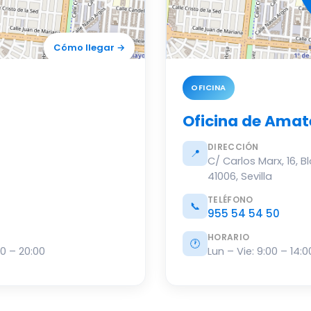
Cómo llegar →
© OSM
OFICINA
Oficina de Amat
DIRECCIÓN
📍
C/ Carlos Marx, 16, B
41006, Sevilla
TELÉFONO
📞
955 54 54 50
HORARIO
🕐
00 – 20:00
Lun – Vie: 9:00 – 14:0