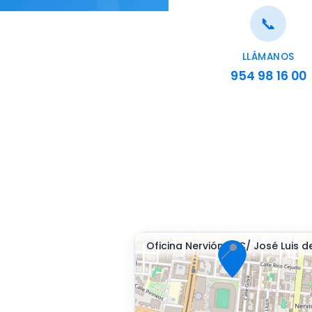
📞
LLÁMANOS
954 98 16 00
📍
Oficina Nervión — C/ José Luis de