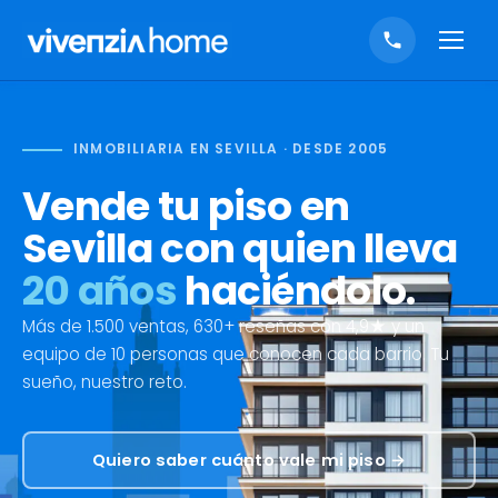
INMOBILIARIA EN SEVILLA · DESDE 2005
Vende tu piso en
Sevilla con quien lleva
20 años
haciéndolo.
Más de 1.500 ventas, 630+ reseñas con 4,9★ y un
equipo de 10 personas que conocen cada barrio. Tu
sueño, nuestro reto.
Quiero saber cuánto vale mi piso →