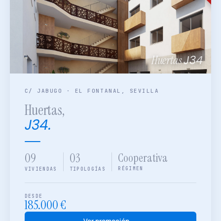
J34
Huertas
C/ JABUGO · EL FONTANAL, SEVILLA
Huertas,
J34.
09
03
Cooperativa
RÉGIMEN
VIVIENDAS
TIPOLOGÍAS
DESDE
185.000 €
Ver promoción →