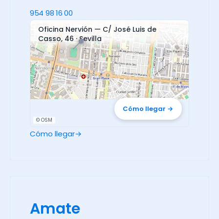
954 98 16 00
Oficina Nervión — C/ José Luis de
📍
Casso, 46 · Sevilla
Cómo llegar →
© OSM
Cómo llegar
→
Amate