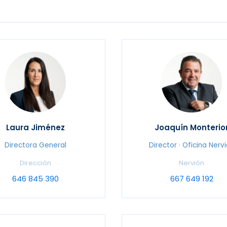
Laura Jiménez
Joaquín Monterio
Directora General
Director · Oficina Nerv
Dirección
Nervión
646 845 390
667 649 192