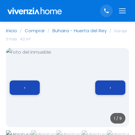
Inicio
Comprar
Buhaira - Huerta del Rey
/
/
/
Garaje
0 hab · 42 m²
‹
›
1 / 9