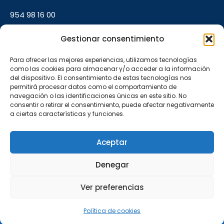
954 98 16 00
Gestionar consentimiento
L–V 9:00–14:00 · 17:00–20:00
Para ofrecer las mejores experiencias, utilizamos tecnologías
como las cookies para almacenar y/o acceder a la información
OFICINA AMATE
del dispositivo. El consentimiento de estas tecnologías nos
permitirá procesar datos como el comportamiento de
C/ Carlos Marx, 16, Bloque 6, Local A
navegación o las identificaciones únicas en este sitio. No
consentir o retirar el consentimiento, puede afectar negativamente
41006 Sevilla
a ciertas características y funciones.
955 54 54 50
Aceptar
L–V 9:00–14:00 · 17:00–20:00
Denegar
Ver preferencias
Aviso legal
Privacidad
© 2005–2026 Vivenzia
CIF
·
Cookies
Home S.L.
B90168295
·
Llamar
WhatsApp
Me interesa
Política de cookies