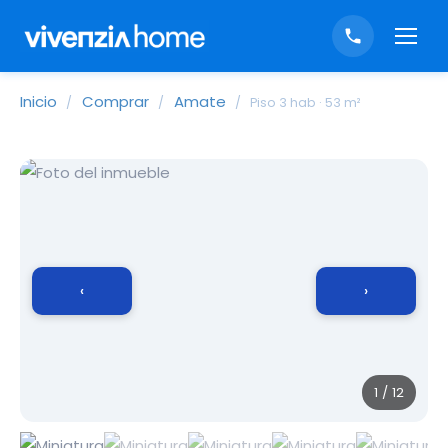
Inicio
Comprar
Amate
/
/
/
Piso 3 hab · 53 m²
‹
›
1 / 12