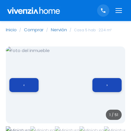
Inicio
Comprar
Nervión
/
/
/
Casa 5 hab · 224 m²
‹
›
1 / 51