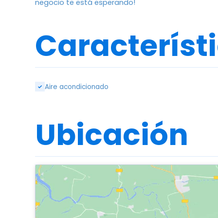
negocio te está esperando!
Característ
Aire acondicionado
✓
Ubicación