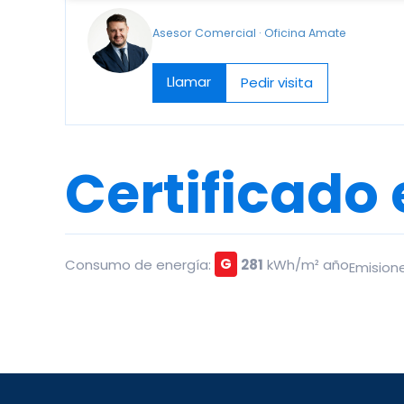
Asesor Comercial · Oficina Amate
Llamar
Pedir visita
Certificado
Consumo de energía:
G
281
kWh/m² año
Emision