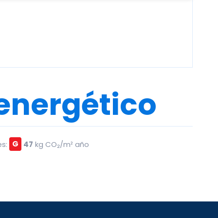
 energético
es:
G
47
kg CO₂/m² año