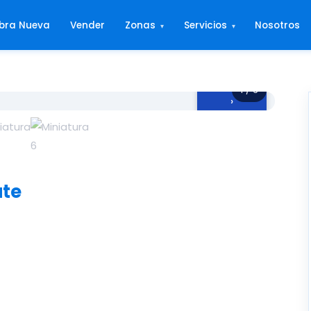
bra Nueva
Vender
Zonas
Servicios
Nosotros
▾
▾
1 / 6
›
ate