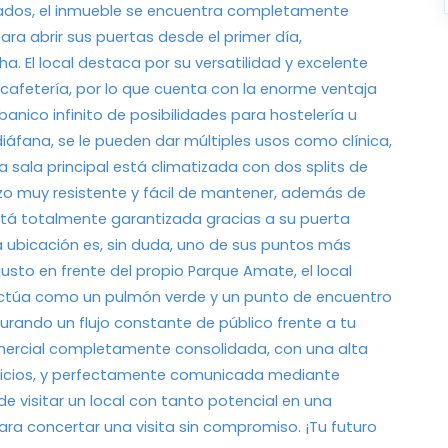
rados, el inmueble se encuentra completamente
ra abrir sus puertas desde el primer día,
 El local destaca por su versatilidad y excelente
 cafetería, por lo que cuenta con la enorme ventaja
anico infinito de posibilidades para hostelería u
diáfana, se le pueden dar múltiples usos como clínica,
a sala principal está climatizada con dos splits de
zo muy resistente y fácil de mantener, además de
stá totalmente garantizada gracias a su puerta
La ubicación es, sin duda, uno de sus puntos más
usto en frente del propio Parque Amate, el local
no actúa como un pulmón verde y un punto de encuentro
gurando un flujo constante de público frente a tu
omercial completamente consolidada, con una alta
rvicios, y perfectamente comunicada mediante
de visitar un local con tanto potencial en una
ara concertar una visita sin compromiso. ¡Tu futuro