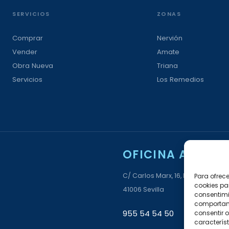
SERVICIOS
ZONAS
Comprar
Nervión
Vender
Amate
Obra Nueva
Triana
Servicios
Los Remedios
OFICINA AMATE
C/ Carlos Marx, 16, Bloque 6, Loca
Para ofrec
cookies pa
41006 Sevilla
consentimi
comportami
955 54 54 50
consentir o
característ