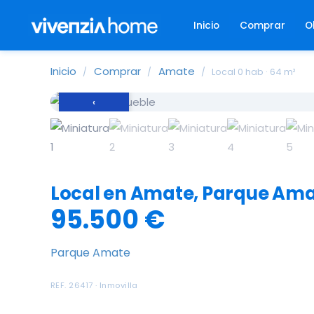
Inicio
Comprar
O
Inicio
Comprar
Amate
/
/
/
Local 0 hab · 64 m²
‹
Local en Amate, Parque Am
95.500 €
Parque Amate
REF. 26417 · Inmovilla