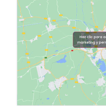
Haz clic para 
marketing y perm
Tu agente p
vivienda
Jose Mª Subirá