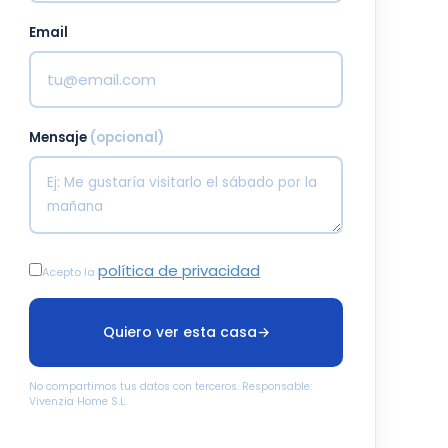
Email
Mensaje
(opcional)
política de privacidad
Acepto la
Quiero ver esta casa
→
No compartimos tus datos con terceros. Responsable:
Vivenzia Home S.L.