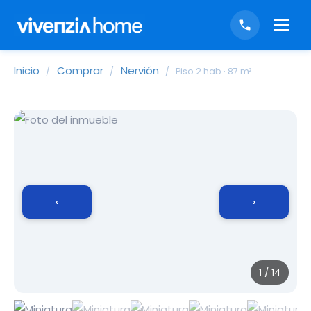
Inicio
Comprar
Nervión
/
/
/
Piso 2 hab · 87 m²
‹
›
1 / 14