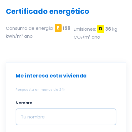
Certificado energético
Consumo de energía:
E
156
Emisiones:
D
36
kg
kWh/m² año
CO₂/m² año
Me interesa esta vivienda
Respuesta en menos de 24h
Nombre