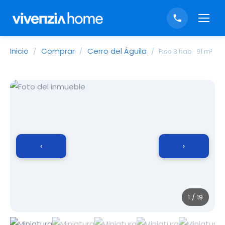
Inicio
Comprar
Cerro del Águila
/
/
/
Piso 3 hab · 91 m²
‹
›
1 / 19