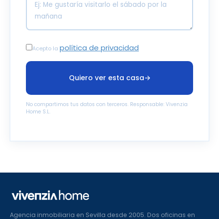
política de privacidad
Acepto la
Quiero ver esta casa
→
No compartimos tus datos con terceros. Responsable: Vivenzia
Home S.L.
Agencia inmobiliaria en Sevilla desde 2005. Dos oficinas en