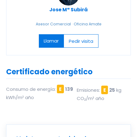
Jose Mª Subirá
Asesor Comercial · Oficina Amate
Llamar
Pedir visita
Certificado energético
Consumo de energía:
E
139
Emisiones:
E
25
kg
kWh/m² año
CO₂/m² año