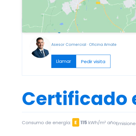
vivienda
Miguel Martín
Asesor Comercial · Oficina Amate
Llamar
Pedir visita
Certificado
Consumo de energía:
E
115
kWh/m² año
Emisione