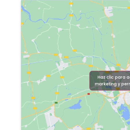
Haz clic para 
marketing y perm
Tu agente p