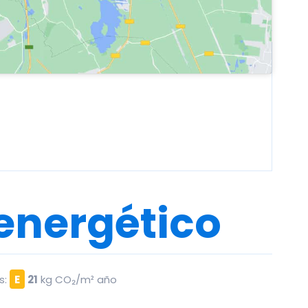
 energético
s:
E
21
kg CO₂/m² año