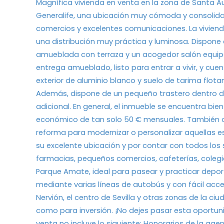
Magnífica vivienda en venta en la zona de Santa A
Generalife, una ubicación muy cómoda y consolidad
comercios y excelentes comunicaciones. La vivien
una distribución muy práctica y luminosa. Dispone
amueblada con terraza y un acogedor salón equipad
entrega amueblado, listo para entrar a vivir, y cue
exterior de aluminio blanco y suelo de tarima flota
Además, dispone de un pequeño trastero dentro de
adicional. En general, el inmueble se encuentra b
económico de tan solo 50 € mensuales. También of
reforma para modernizar o personalizar aquellas e
su excelente ubicación y por contar con todos los 
farmacias, pequeños comercios, cafeterías, colegi
Parque Amate, ideal para pasear y practicar dep
mediante varias líneas de autobús y con fácil ac
Nervión, el centro de Sevilla y otras zonas de la ci
como para inversión. ¡No dejes pasar esta oportun
venta no incluye lo siguiente: Honorarios de la age