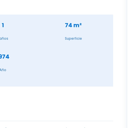
1
74 m²
años
Superficie
974
Año