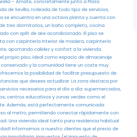
urelia – Amate, concretamente junto a Plaza
a de Sevilla, rodeada de todo tipo de servicios,
da se encuentra en una octava planta y cuenta con
 de tres dormitorios, un baño completo, cocina
o con split de aire acondicionado. El piso se
nta con carpintería interior de madera, carpintería
nte, aportando calidez y confort a la vivienda.
l propio piso, ideal como espacio de almacenaje
ien conservado y la comunidad tiene un coste muy
recemos la posibilidad de facilitar presupuesto de
stancias que desees actualizar. La zona destaca por
servicios necesarios para el día a día: supermercados,
os, centros educativos y zonas verdes como el
orte. Además, está perfectamente comunicada
ceso al metro, permitiendo conectar rápidamente con
udad. Una vivienda ideal tanto para residencia habitual
idad! Informamos a nuestro clientes que el precio de
ncia inmobiliaria, impuestos (el Impuesto de