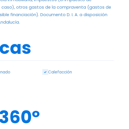
 en su caso), otros gastos de la compraventa (gastos de
sible financiación). Documento D. I. A. a disposición
ndalucía.
icas
onado
Calefacción
✓
 360º