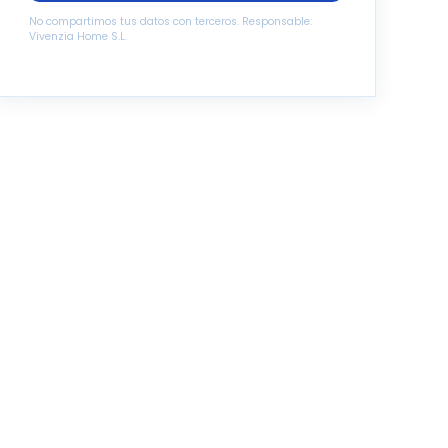
No compartimos tus datos con terceros. Responsable:
Vivenzia Home S.L.