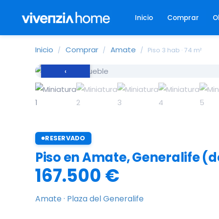
Inicio
Comprar
O
Inicio
Comprar
Amate
/
/
/
Piso 3 hab · 74 m²
‹
RESERVADO
Piso en Amate, Generalife (d
167.500 €
Amate · Plaza del Generalife