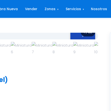
bra Nueva
Vender
Zonas
Servicios
Nosotros
▾
▾
1 / 22
›
el)