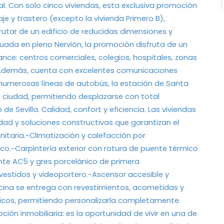
al. Con solo cinco viviendas, esta exclusiva promoción
je y trastero (excepto la vivienda Primero B),
utar de un edificio de reducidas dimensiones y
tuada en pleno Nervión, la promoción disfruta de un
ance: centros comerciales, colegios, hospitales, zonas
. Además, cuenta con excelentes comunicaciones
a, numerosas líneas de autobús, la estación de Santa
la ciudad, permitiendo desplazarse con total
e Sevilla. Calidad, confort y eficiencia. Las viviendas
dad y soluciones constructivas que garantizan el
itaria.~Climatización y calefacción por
co.~Carpintería exterior con rotura de puente térmico
ante AC5 y gres porcelánico de primera
estidos y videoportero.~Ascensor accesible y
ocina se entrega con revestimientos, acometidas y
ticos, permitiendo personalizarla completamente.
ón inmobiliaria: es la oportunidad de vivir en una de