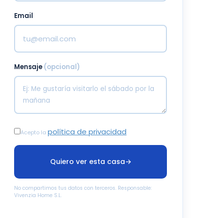
Email
Mensaje
(opcional)
política de privacidad
Acepto la
Quiero ver esta casa
→
No compartimos tus datos con terceros. Responsable:
Vivenzia Home S.L.