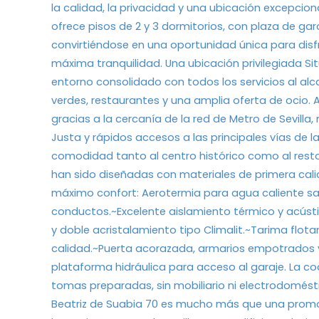
la calidad, la privacidad y una ubicación excepcion
ofrece pisos de 2 y 3 dormitorios, con plaza de gara
convirtiéndose en una oportunidad única para disfr
máxima tranquilidad. Una ubicación privilegiada Si
entorno consolidado con todos los servicios al alc
verdes, restaurantes y una amplia oferta de ocio
gracias a la cercanía de la red de Metro de Sevill
Justa y rápidos accesos a las principales vías de 
comodidad tanto al centro histórico como al resto d
han sido diseñadas con materiales de primera cali
máximo confort: Aerotermia para agua caliente san
conductos.~Excelente aislamiento térmico y acústi
y doble acristalamiento tipo Climalit.~Tarima flot
calidad.~Puerta acorazada, armarios empotrados v
plataforma hidráulica para acceso al garaje. La c
tomas preparadas, sin mobiliario ni electrodomés
Beatriz de Suabia 70 es mucho más que una promoci