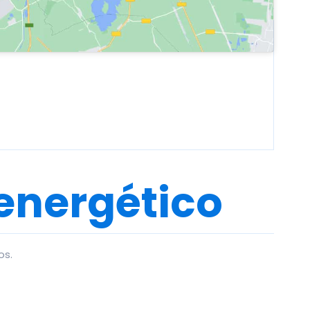
 energético
os.