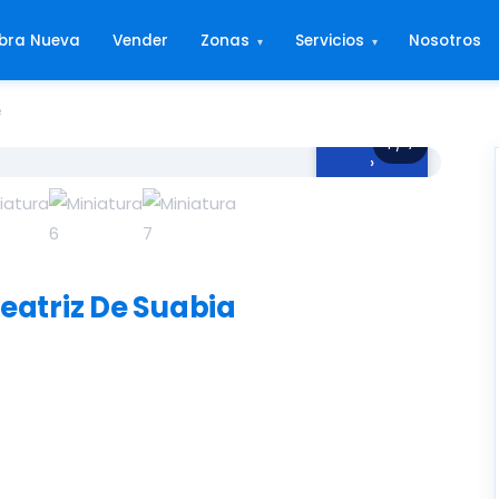
bra Nueva
Vender
Zonas
Servicios
Nosotros
▾
▾
²
1 / 7
›
eatriz De Suabia