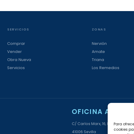
SERVICIOS
ZONAS
Comprar
Nervión
Vender
Amate
Obra Nueva
Triana
Servicios
Los Remedios
OFICINA AMATE
C/ Carlos Marx, 16, Bloque 6, Loca
Para ofrec
cookies pa
41006 Sevilla