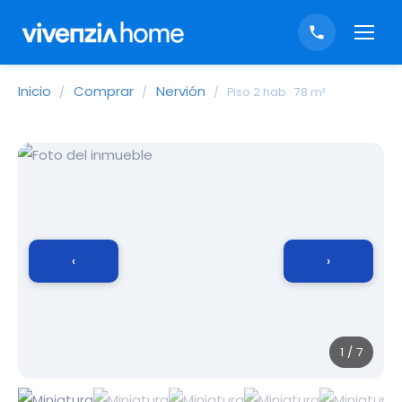
Inicio
Comprar
Nervión
/
/
/
Piso 2 hab · 78 m²
‹
›
1 / 7