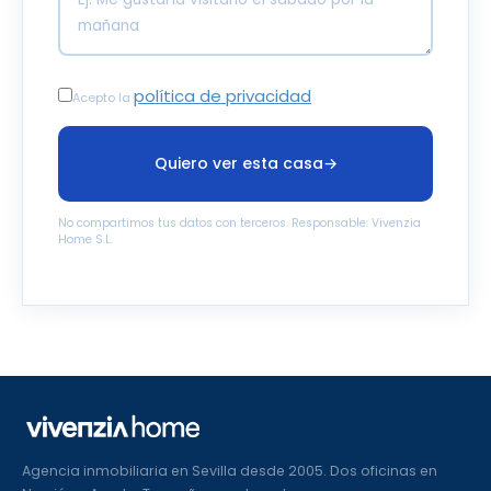
política de privacidad
Acepto la
Quiero ver esta casa
→
No compartimos tus datos con terceros. Responsable: Vivenzia
Home S.L.
Agencia inmobiliaria en Sevilla desde 2005. Dos oficinas en