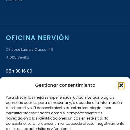
OFICINA NERVIÓN
C/ José Luis de Casso, 46
41005 Sevilla
954 98 16 00
Gestionar consentimiento
L–V 9:00–14:00 · 17:00–20:00
Para ofrecer las mejores experiencias, utilizamos tecnologías
como las cookies para almacenar y/o acceder a la información
OFICINA AMATE
del dispositivo. El consentimiento de estas tecnologías nos
permitirá procesar datos como el comportamiento de
C/ Carlos Marx, 16, Bloque 6, Local A
navegación o las identificaciones únicas en este sitio. No
consentir o retirar el consentimiento, puede afectar negativamente
41006 Sevilla
a ciertas características y funciones.