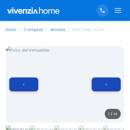
Inicio
Comprar
Amate
/
/
/
Piso 2 hab · 52 m²
‹
›
1 / 14