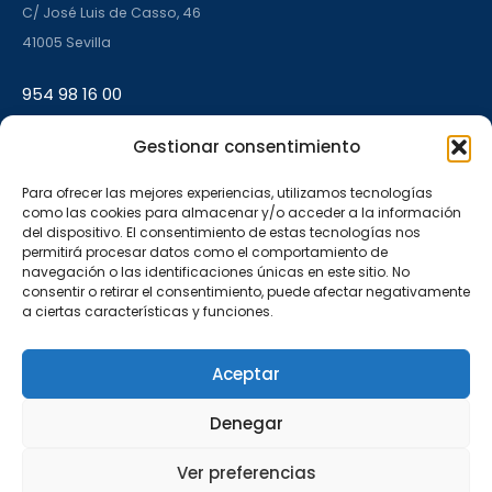
C/ José Luis de Casso, 46
41005 Sevilla
954 98 16 00
Gestionar consentimiento
L–V 9:00–14:00 · 17:00–20:00
Para ofrecer las mejores experiencias, utilizamos tecnologías
como las cookies para almacenar y/o acceder a la información
OFICINA AMATE
del dispositivo. El consentimiento de estas tecnologías nos
permitirá procesar datos como el comportamiento de
C/ Carlos Marx, 16, Bloque 6, Local A
navegación o las identificaciones únicas en este sitio. No
consentir o retirar el consentimiento, puede afectar negativamente
41006 Sevilla
a ciertas características y funciones.
955 54 54 50
Aceptar
L–V 9:00–14:00 · 17:00–20:00
Denegar
Ver preferencias
Aviso legal
Privacidad
© 2005–2026 Vivenzia
CIF
·