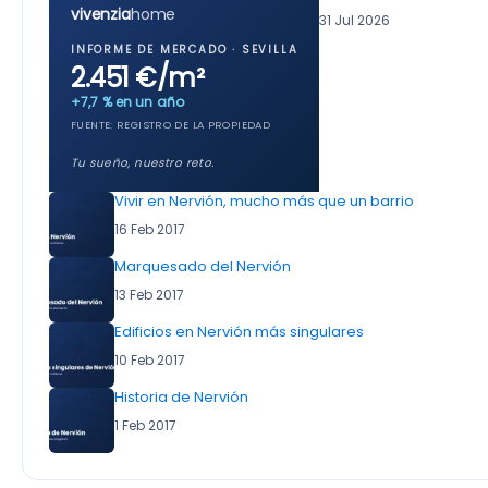
vivenzia
home
31 Jul 2026
INFORME DE MERCADO · SEVILLA
2.451 €/m²
+7,7 % en un año
FUENTE: REGISTRO DE LA PROPIEDAD
Tu sueño, nuestro reto.
Vivir en Nervión, mucho más que un barrio
16 Feb 2017
Marquesado del Nervión
13 Feb 2017
Edificios en Nervión más singulares
10 Feb 2017
Historia de Nervión
1 Feb 2017