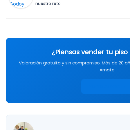
nuestro reto.
¿Piensas vender tu piso 
Valoración gratuita y sin compromiso. Más de 20 añ
Amate.
Valora tu casa →