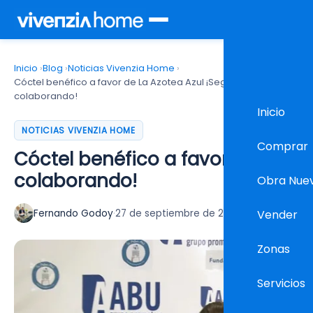
Inicio
›
Blog
›
Noticias Vivenzia Home
›
Cóctel benéfico a favor de La Azotea Azul ¡Seguimos
colaborando!
Inicio
NOTICIAS VIVENZIA HOME
Comprar
Cóctel benéfico a favor de La Az
colaborando!
Obra Nue
Fernando Godoy
·
27 de septiembre de 2018
·
3 min lectura
Vender
Zonas
Servicios