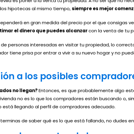
evilla es poner a la venta tu propiedad. A no ser que no nec
 dos hipotecas al mismo tiempo,
siempre es mejor comenza
dependerá en gran medida del precio por el que consigas ve
timar el dinero que puedes alcanzar
con la venta de tu 
 de personas interesadas en visitar tu propiedad, lo correc
dor tiene prisa por entrar a vivir a su nuevo hogar y no pue
ción a los posibles comprador
sados no llegan?
Entonces, es que probablemente algo esté 
u vivienda no es lo que los compradores están buscando o, 
no está llegando al perfil de compradores adecuado.
o terminas de saber qué es lo que está fallando, no dudes e