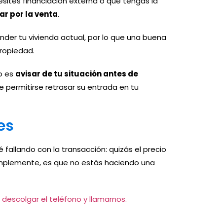
esites financiacion externa o que tengas la
r por la venta
.
nder tu vivienda actual, por lo que una buena
propiedad.
to es
avisar de tu situación antes de
de permitirse retrasar su entrada en tu
es
fallando con la transacción: quizás el precio
simplemente, es que no estás haciendo una
n
descolgar el teléfono y llamarnos.