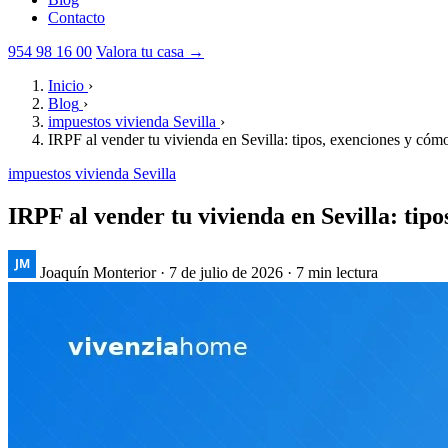
Contacto
954 98 16 00
Valora tu casa →
Inicio
›
Blog
›
impuestos vivienda Sevilla
›
IRPF al vender tu vivienda en Sevilla: tipos, exenciones y có
impuestos vivienda Sevilla
IRPF al vender tu vivienda en Sevilla: tip
Joaquín Monterior
·
7 de julio de 2026
·
7 min lectura