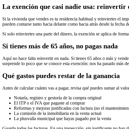
La exención que casi nadie usa: reinvertir 
Si la vivienda que vendes es tu residencia habitual y reinviertes el im
pueden contarse tanto hacia delante como hacia atrás desde la fecha d
Si solo reinviertes una parte del dinero, la exención se aplica de forma 
Si tienes más de 65 años, no pagas nada
Aquí no hace falta reinvertir en nada. Si tienes 65 años o más y vendes
sorprende lo poco que se conoce esta exención: nos ha pasado más de
Qué gastos puedes restar de la ganancia
Antes de calcular cuánto vas a pagar, revisa qué puedes sumar al valor
Notaría, registro y gestoría de la compra original
El ITP o el IVA que pagaste al comprar
Reformas y mejoras justificadas con factura (no el mantenimien
La comisión de la inmobiliaria en la venta actual
La plusvalía municipal que hayas pagado por la venta
Guarda todas las facturas. En una inspección, sin justificante no hay 