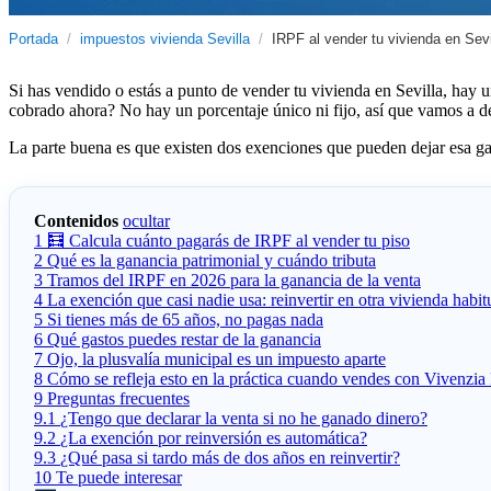
Portada
/
impuestos vivienda Sevilla
/
IRPF al vender tu vivienda en Sev
Si has vendido o estás a punto de vender tu vivienda en Sevilla, hay u
cobrado ahora? No hay un porcentaje único ni fijo, así que vamos a des
La parte buena es que existen dos exenciones que pueden dejar esa gan
Contenidos
ocultar
1
🧮 Calcula cuánto pagarás de IRPF al vender tu piso
2
Qué es la ganancia patrimonial y cuándo tributa
3
Tramos del IRPF en 2026 para la ganancia de la venta
4
La exención que casi nadie usa: reinvertir en otra vivienda habit
5
Si tienes más de 65 años, no pagas nada
6
Qué gastos puedes restar de la ganancia
7
Ojo, la plusvalía municipal es un impuesto aparte
8
Cómo se refleja esto en la práctica cuando vendes con Vivenzi
9
Preguntas frecuentes
9.1
¿Tengo que declarar la venta si no he ganado dinero?
9.2
¿La exención por reinversión es automática?
9.3
¿Qué pasa si tardo más de dos años en reinvertir?
10
Te puede interesar