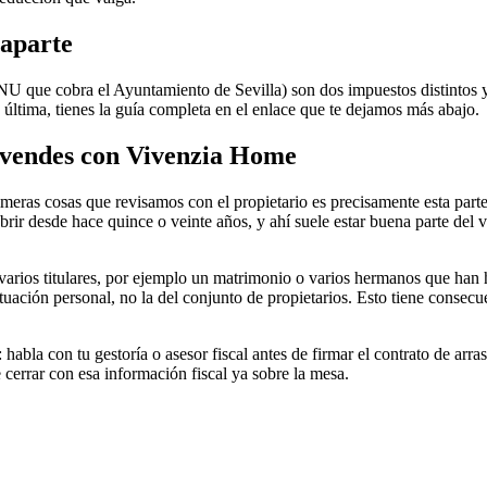
 aparte
TNU que cobra el Ayuntamiento de Sevilla) son dos impuestos distintos 
 última, tienes la guía completa en el enlace que te dejamos más abajo.
o vendes con Vivenzia Home
s cosas que revisamos con el propietario es precisamente esta parte fis
rir desde hace quince o veinte años, y ahí suele estar buena parte del v
arios titulares, por ejemplo un matrimonio o varios hermanos que han he
uación personal, no la del conjunto de propietarios. Esto tiene consecue
abla con tu gestoría o asesor fiscal antes de firmar el contrato de arra
 cerrar con esa información fiscal ya sobre la mesa.