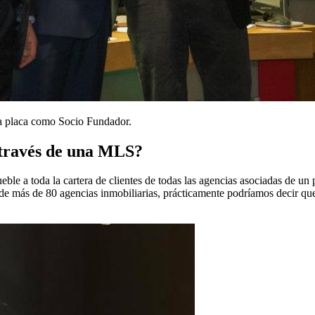
na placa como Socio Fundador.
 través de una MLS?
ueble a toda la cartera de clientes de todas las agencias asociadas de u
de más de 80 agencias inmobiliarias, prácticamente podríamos decir que