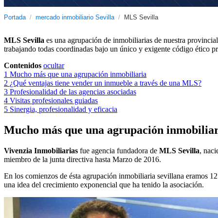
Portada
/
mercado inmobiliario Sevilla
/
MLS Sevilla
MLS Sevilla
es una agrupación de inmobiliarias de nuestra provincia
trabajando todas coordinadas bajo un único y exigente código ético pr
Contenidos
ocultar
1
Mucho más que una agrupación inmobiliaria
2
¿Qué ventajas tiene vender un inmueble a través de una MLS?
3
Profesionalidad de las agencias asociadas
4
Visitas profesionales guiadas
5
Sinergia, profesionalidad y eficacia
Mucho más que una agrupación inmobiliar
Vivenzia Inmobiliarias
fue agencia fundadora de
MLS Sevilla
, nac
miembro de la junta directiva hasta Marzo de 2016.
En los comienzos de ésta agrupación inmobiliaria sevillana eramos 12 
una idea del crecimiento exponencial que ha tenido la asociación.