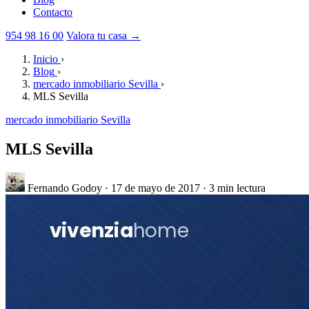
Contacto
954 98 16 00
Valora tu casa →
Inicio
›
Blog
›
mercado inmobiliario Sevilla
›
MLS Sevilla
mercado inmobiliario Sevilla
MLS Sevilla
Fernando Godoy
·
17 de mayo de 2017
·
3 min lectura