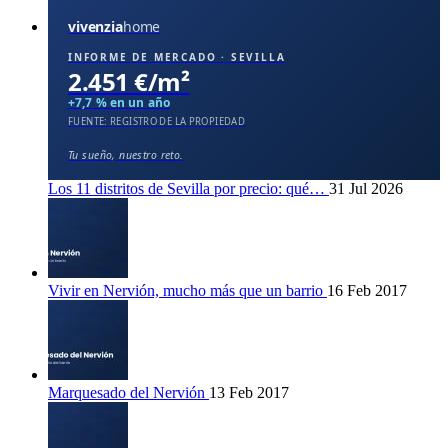
vivenzia
home
INFORME DE MERCADO · SEVILLA
2.451 €/m²
+7,7 % en un año
FUENTE: REGISTRO DE LA PROPIEDAD
Tu sueño, nuestro reto.
Los 11 distritos de Sevilla por precio: qué…
31 Jul 2026
Vivir en Nervión, mucho más que un barrio
16 Feb 2017
Marquesado del Nervión
13 Feb 2017