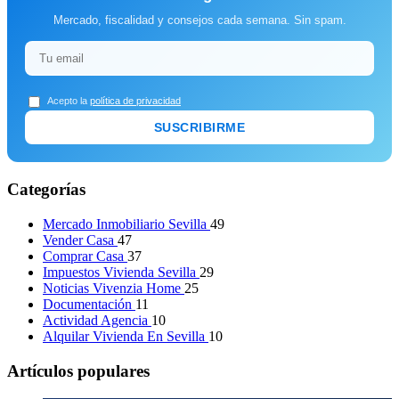
Mercado, fiscalidad y consejos cada semana. Sin spam.
Acepto la
política de privacidad
SUSCRIBIRME
Categorías
Mercado Inmobiliario Sevilla
49
Vender Casa
47
Comprar Casa
37
Impuestos Vivienda Sevilla
29
Noticias Vivenzia Home
25
Documentación
11
Actividad Agencia
10
Alquilar Vivienda En Sevilla
10
Artículos populares