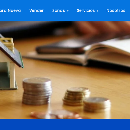
bra Nueva
Vender
Zonas
Servicios
Nosotros
▾
▾