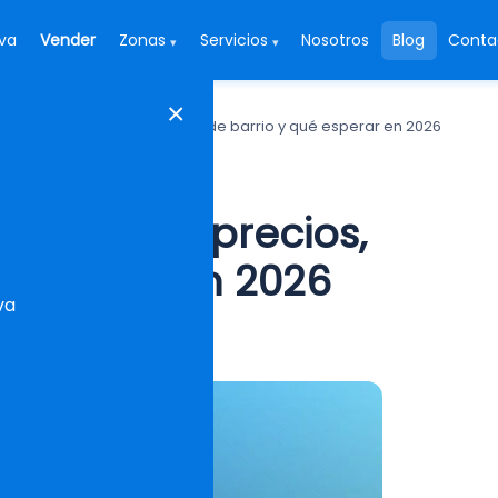
va
Vender
Zonas
Servicios
Nosotros
Blog
Conta
▾
▾
×
edios (Sevilla): precios, vida de barrio y qué esperar en 2026
 (Sevilla): precios,
 esperar en 2026
va