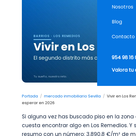
Nosotros
Blog
Contacto
954 98 16 
Valora tu
Portada
/
mercado inmobiliario Sevilla
/
Vivir en Los Re
esperar en 2026
Si alguna vez has buscado piso en la zona 
cuesta encontrar algo en Los Remedios. Y s
resumo con un número: 3.890,8 €/m² de med