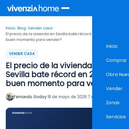
Inicio
›
Blog
›
Vender casa
›
El precio de la vivienda en Sevilla bate récord en 2026: ¿es
buen momento para vender?
Inicio
VENDER CASA
Comprar
El precio de la vivienda en
Sevilla bate récord en 2026: ¿es
Obra Nue
buen momento para vender?
Vender
Fernando Godoy
·
18 de mayo de 2026
·
7 min lectura
Zonas
Servicios