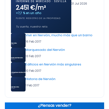
INFORME DE MERCADO · SEVILLA
31 Jul 2026
2.451 €/m²
+7,7 % en un año
FUENTE: REGISTRO DE LA PROPIEDAD
Tu sueño, nuestro reto.
Vivir en Nervión, mucho más que un barrio
16 Feb 2017
Marquesado del Nervión
13 Feb 2017
Edificios en Nervión más singulares
10 Feb 2017
Historia de Nervión
1 Feb 2017
¿Piensas vender?