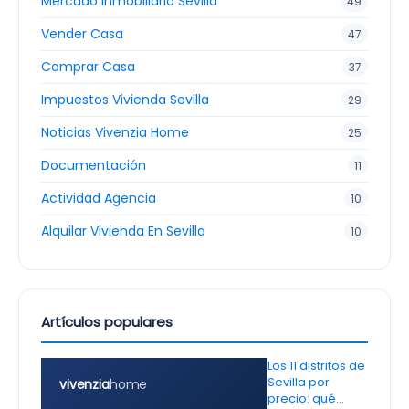
Mercado Inmobiliario Sevilla
49
Vender Casa
47
Comprar Casa
37
Impuestos Vivienda Sevilla
29
Noticias Vivenzia Home
25
Documentación
11
Actividad Agencia
10
Alquilar Vivienda En Sevilla
10
Artículos populares
Los 11 distritos de
Sevilla por
vivenzia
home
precio: qué…