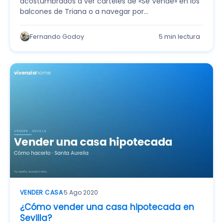
acostumbrados a ver carteles de «Se Vende» en los
balcones de Triana o a navegar por…
Fernando Godoy
5 min lectura
VENDER CASA
·
5 Ago 2020
¿Cómo vender una casa hipotecada en
Sevilla?