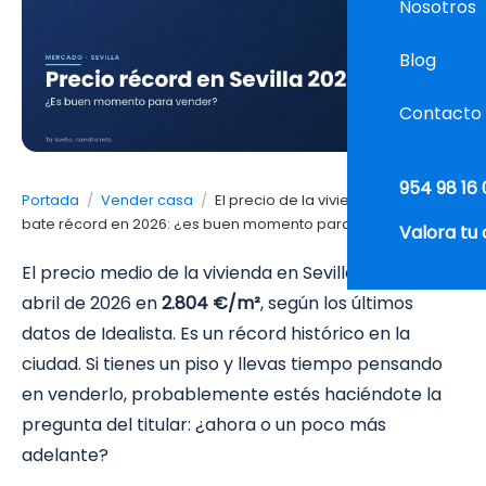
Nosotros
Blog
Contacto
954 98 16 
Portada
/
Vender casa
/
El precio de la vivienda en Sevilla
bate récord en 2026: ¿es buen momento para vender?
Valora tu
El precio medio de la vivienda en Sevilla ha cerrado
abril de 2026 en
2.804 €/m²
, según los últimos
datos de Idealista. Es un récord histórico en la
ciudad. Si tienes un piso y llevas tiempo pensando
en venderlo, probablemente estés haciéndote la
pregunta del titular: ¿ahora o un poco más
adelante?