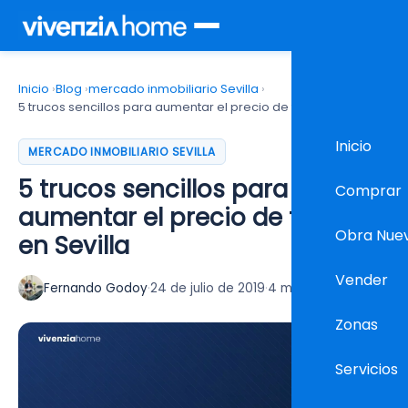
Inicio
›
Blog
›
mercado inmobiliario Sevilla
›
5 trucos sencillos para aumentar el precio de tu piso en Sevilla
Inicio
MERCADO INMOBILIARIO SEVILLA
5 trucos sencillos para
Comprar
aumentar el precio de tu piso
Obra Nue
en Sevilla
Vender
Fernando Godoy
·
24 de julio de 2019
·
4 min lectura
Zonas
Servicios