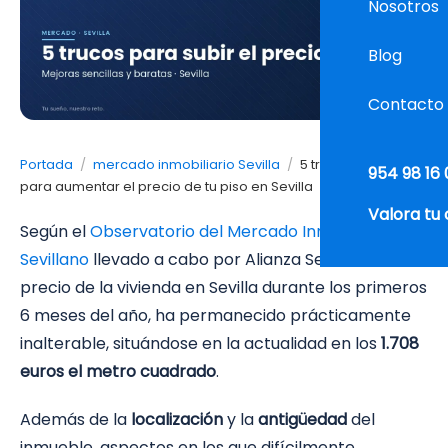
Nosotros
Blog
Contacto
Portada
/
mercado inmobiliario Sevilla
/
5 trucos sencillos
954 98 16 
para aumentar el precio de tu piso en Sevilla
Valora tu
Según el
Observatorio del Mercado Inmobiliario
Sevillano
llevado a cabo por Alianza Sevilla, el
precio de la vivienda en Sevilla durante los primeros
6 meses del año, ha permanecido prácticamente
inalterable, situándose en la actualidad en los
1.708
euros el metro cuadrado
.
Además de la
localización
y la
antigüedad
del
inmueble, aspectos en los que difícilmente