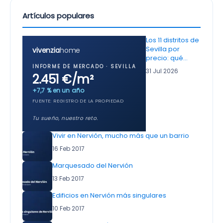
Artículos populares
Los 11 distritos de
Sevilla por
vivenzia
home
precio: qué…
INFORME DE MERCADO · SEVILLA
31 Jul 2026
2.451 €/m²
+7,7 % en un año
FUENTE: REGISTRO DE LA PROPIEDAD
Tu sueño, nuestro reto.
Vivir en Nervión, mucho más que un barrio
16 Feb 2017
Marquesado del Nervión
13 Feb 2017
Edificios en Nervión más singulares
10 Feb 2017