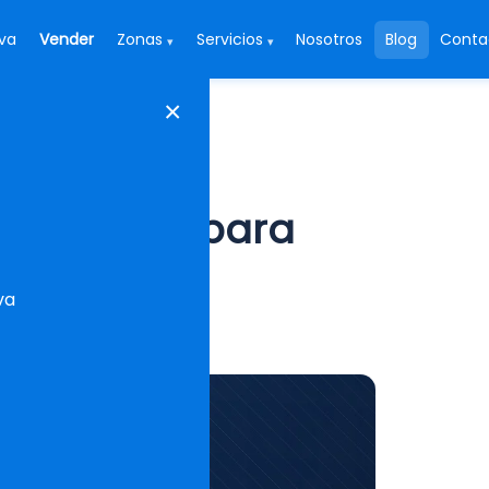
va
Vender
Zonas
Servicios
Nosotros
Blog
Conta
▾
▾
×
enda en Sevilla para 2020
 en Sevilla para
va
a