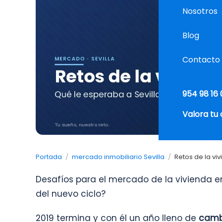
Nosotros
Blog
Contacto
954 98 16 
Valora tu
Portada
/
mercado inmobiliario Sevilla
/
Retos de la vi
Desafíos para el mercado de la vivienda en 
del nuevo ciclo?
2019 termina y con él un año lleno de
camb