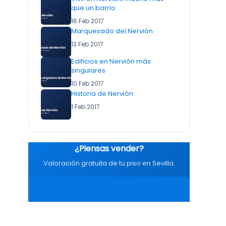
que un barrio
16 Feb 2017
Marquesado del Nervión
13 Feb 2017
Edificios en Nervión más
singulares
10 Feb 2017
Historia de Nervión
1 Feb 2017
¿Piensas vender?
Valoración gratuita de tu piso en Sevilla.
Valora tu casa →