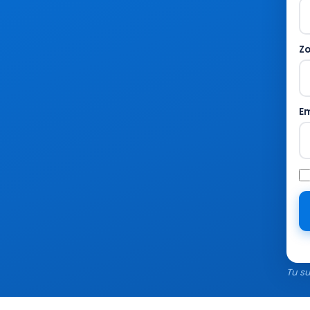
Zo
E
Tu su