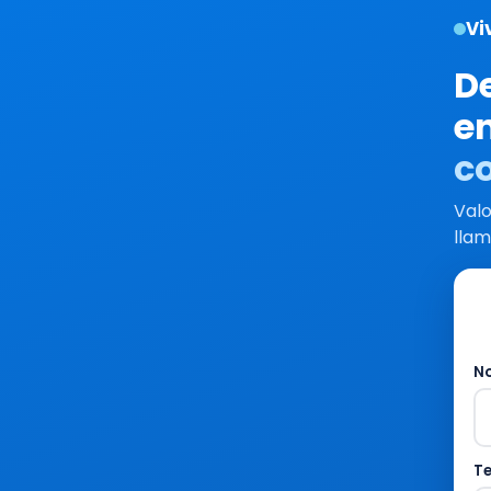
Vi
D
en
c
Valo
lla
N
T