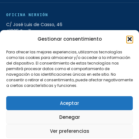
OFICINA NERVIÓN
C/ José Luis de Casso, 46
41005 Sevilla
Gestionar consentimiento
954 98 16 00
L–V 9:00–14:00 · 17:00–20:00
Para ofrecer las mejores experiencias, utilizamos tecnologías
como las cookies para almacenar y/o acceder a la información
del dispositivo. El consentimiento de estas tecnologías nos
OFICINA AMATE
permitirá procesar datos como el comportamiento de
C/ Carlos Marx, 16, Bloque 6, Local A
navegación o las identificaciones únicas en este sitio. No
consentir o retirar el consentimiento, puede afectar negativamente
41006 Sevilla
a ciertas características y funciones.
955 54 54 50
L–V 9:00–14:00 · 17:00–20:00
Aceptar
Denegar
© 2005–2026 Vivenzia Home · Godel Nervión, S.L. · Colegiado API nº
861. Todos los derechos reservados.
Ver preferencias
CIF B90168295