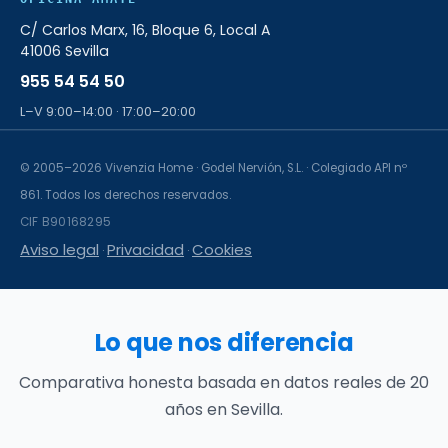
C/ Carlos Marx, 16, Bloque 6, Local A
41006 Sevilla
955 54 54 50
L–V 9:00–14:00 · 17:00–20:00
© 2005–2026 Vivenzia Home · Godel Nervión, S.L. · Colegiado API nº
861. Todos los derechos reservados.
CIF B90168295
Aviso legal
Privacidad
Cookies
·
·
Lo que nos diferencia
Comparativa honesta basada en datos reales de 20
años en Sevilla.