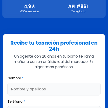
4,9★
API #861
630+ reseñas
Colegiado
Recibe tu tasación profesional en
24h
Un agente con 20 años en tu barrio te llama
mañana con un análisis real del mercado. Sin
algoritmos genéricos.
Nombre
*
Teléfono
*