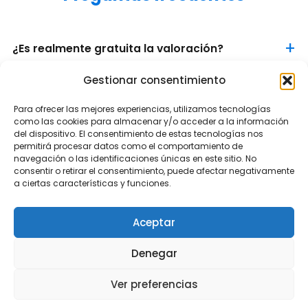
¿Es realmente gratuita la valoración?
Gestionar consentimiento
¿Cuánto tarda la valoración?
Para ofrecer las mejores experiencias, utilizamos tecnologías
como las cookies para almacenar y/o acceder a la información
del dispositivo. El consentimiento de estas tecnologías nos
¿En qué se diferencia de una valoración online
permitirá procesar datos como el comportamiento de
genérica?
navegación o las identificaciones únicas en este sitio. No
consentir o retirar el consentimiento, puede afectar negativamente
a ciertas características y funciones.
¿Trabajáis en toda Sevilla?
Aceptar
¿Qué documentos necesito tener listos?
Denegar
Ver preferencias
¿Cuánto cobráis de comisión?