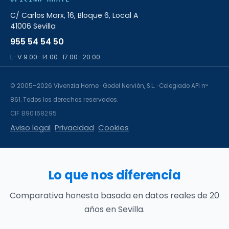
C/ Carlos Marx, 16, Bloque 6, Local A
41006 Sevilla
955 54 54 50
L–V 9:00–14:00 · 17:00–20:00
© 2005–2026 Vivenzia Home · Godel Nervión, S.L. · Colegiado API nº
861. Todos los derechos reservados.
CIF B90168295
Aviso legal
Privacidad
Cookies
·
·
Lo que nos diferencia
Comparativa honesta basada en datos reales de 20
años en Sevilla.