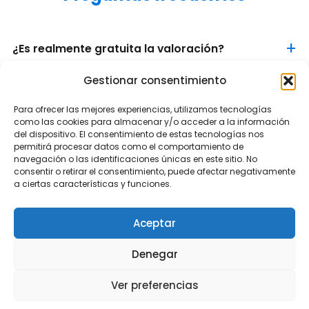
¿Es realmente gratuita la valoración?
Gestionar consentimiento
¿Cuánto tarda la valoración?
Para ofrecer las mejores experiencias, utilizamos tecnologías
como las cookies para almacenar y/o acceder a la información
del dispositivo. El consentimiento de estas tecnologías nos
¿En qué se diferencia de una valoración online
permitirá procesar datos como el comportamiento de
genérica?
navegación o las identificaciones únicas en este sitio. No
consentir o retirar el consentimiento, puede afectar negativamente
a ciertas características y funciones.
¿Trabajáis en toda Sevilla?
Aceptar
¿Qué documentos necesito tener listos?
Denegar
Ver preferencias
¿Cuánto cobráis de comisión?