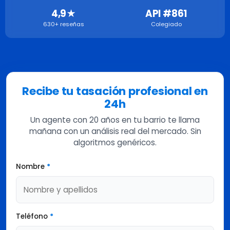
4,9★
API #861
630+ reseñas
Colegiado
Recibe tu tasación profesional en
24h
Un agente con 20 años en tu barrio te llama
mañana con un análisis real del mercado. Sin
algoritmos genéricos.
Nombre
*
Teléfono
*