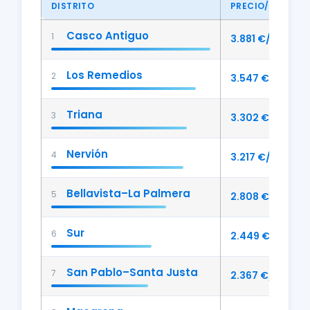
DISTRITO
PRECIO/M²
Casco Antiguo
1
3.881 €/m²
Los Remedios
2
3.547 €/m²
Triana
3
3.302 €/m²
Nervión
4
3.217 €/m²
Bellavista–La Palmera
5
2.808 €/m²
Sur
6
2.449 €/m²
San Pablo–Santa Justa
7
2.367 €/m²