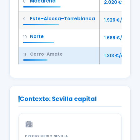
Macarena
8
2.020 €/m²
Este–Alcosa–Torreblanca
9
1.926 €/m²
Norte
10
1.688 €/m²
Cerro-Amate
11
1.313 €/m²
Contexto: Sevilla capital
🏙️
PRECIO MEDIO SEVILLA