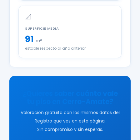
📐
SUPERFICIE MEDIA
91
m²
estable respecto al año anterior
¿Quieres saber cuánto vale
tu piso en Cerro-Amate?
Valoración gratuita con los mismos datos del
Registro que ves en esta página.
Sin compromiso y sin esperas.