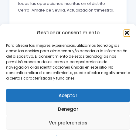
todas las operaciones inscritas en el distrito
Cerro-Amate de Sevilla. Actualización trimestral.
Gestionar consentimiento
Para ofrecer las mejores experiencias, utilizamos tecnologías
como las cookies para almacenar y/o acceder a la información
del dispositivo. El consentimiento de estas tecnologías nos
permitirá procesar datos como el comportamiento de
navegación o las identificaciones únicas en este sitio. No
consentir o retirar el consentimiento, puede afectar negativamente
vivenzia
home
a ciertas características y funciones.
Oficina Nervión: C/ José Luis de Casso 46 · Sevilla · Tel. 954 98
16 00
Aceptar
Oficina Amate: C/ Carlos Marx 16, Bloque 6, Local A · Sevilla
Denegar
Tu sueño, nuestro reto.
Ver preferencias
© 2026 Vivenzia Home · API Colegiado nº 861 · vivenziahome.com