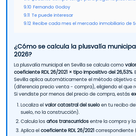
9.10
Fernando Godoy
9.11
Te puede interesar
9.12
Recibe cada mes el mercado inmobiliario de Se
¿Cómo se calcula la plusvalía municipal
2026?
La plusvalía municipal en Sevilla se calcula como
valo
coeficiente RDL 26/2021 × tipo impositivo del 26,53%
.
Sevilla aplica automáticamente el método objetivo o
(diferencia precio venta − compra), eligiendo el que 
Si vendiste por menos del precio de compra, estás
e
Localiza el
valor catastral del suelo
en tu recibo del 
suelo, no la construcción).
Calcula los
años transcurridos
entre la compra y l
Aplica el
coeficiente RDL 26/2021
correspondiente (