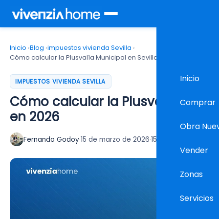
Inicio
›
Blog
›
impuestos vivienda Sevilla
›
Cómo calcular la Plusvalía Municipal en Sevilla en 2026
Inicio
IMPUESTOS VIVIENDA SEVILLA
Cómo calcular la Plusvalía Munici
Comprar
en 2026
Obra Nue
Fernando Godoy
·
15 de marzo de 2026
·
15 min lectura
Vender
Zonas
Servicios