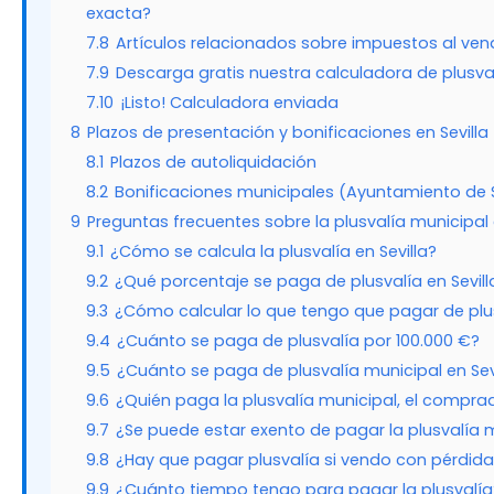
exacta?
7.8
Artículos relacionados sobre impuestos al ven
7.9
Descarga gratis nuestra calculadora de plusval
7.10
¡Listo! Calculadora enviada
8
Plazos de presentación y bonificaciones en Sevilla
8.1
Plazos de autoliquidación
8.2
Bonificaciones municipales (Ayuntamiento de S
9
Preguntas frecuentes sobre la plusvalía municipal e
9.1
¿Cómo se calcula la plusvalía en Sevilla?
9.2
¿Qué porcentaje se paga de plusvalía en Sevill
9.3
¿Cómo calcular lo que tengo que pagar de plu
9.4
¿Cuánto se paga de plusvalía por 100.000 €?
9.5
¿Cuánto se paga de plusvalía municipal en Sev
9.6
¿Quién paga la plusvalía municipal, el compra
9.7
¿Se puede estar exento de pagar la plusvalía 
9.8
¿Hay que pagar plusvalía si vendo con pérdid
9.9
¿Cuánto tiempo tengo para pagar la plusvalía