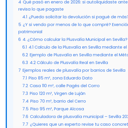
4
Qué pasó en enero de 2026: si autoliquidaste ante
revisa lo que pagaste
4.1
¿Puedo solicitar la devolución si pagué de más
5
¿Y si vendo por menos de lo que compré? Exención
patrimonial
6
4. ¿Cómo calcular la Plusvalía Municipal en Sevilla?
6.1
4.1 Calculo de la Plusvalía en Sevilla mediante e
6.2
Ejemplo de Plusvalía en Sevilla mediante el Mé
6.3
4.2 Cálculo de Plusvalía Real en Sevilla
7
Ejemplos reales de plusvalía por barrios de Sevilla
7.1
Piso 85 m², zona Eduardo Dato
7.2
Casa 110 m², calle Pagés del Corro
7.3
Piso 120 m², Virgen de Luján
7.4
Piso 70 m², barrio del Cerro
7.5
Piso 95 m², Parque Alcosa
7.6
Calculadora de plusvalía municipal – Sevilla 20
7.7
¿Quieres que un experto revise tu caso concret