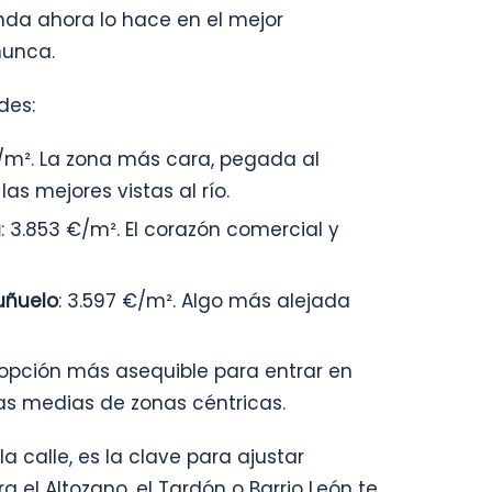
enda ahora lo hace en el mejor
nunca.
des:
€/m². La zona más cara, pegada al
as mejores vistas al río.
a
: 3.853 €/m². El corazón comercial y
uñuelo
: 3.597 €/m². Algo más alejada
a opción más asequible para entrar en
nas medias de zonas céntricas.
a calle, es la clave para ajustar
a el Altozano, el Tardón o Barrio León te