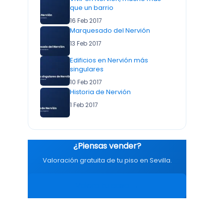
que un barrio
16 Feb 2017
Marquesado del Nervión
13 Feb 2017
Edificios en Nervión más
singulares
10 Feb 2017
Historia de Nervión
1 Feb 2017
¿Piensas vender?
Valoración gratuita de tu piso en Sevilla.
Valora tu casa →